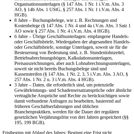
Organisationsunterlagen (§ 147 Abs. 1 Nr. 1 i.V.m. Abs. 3
AO, § 14b Abs. 1 UStG, § 257 Abs. 1 Nr. 1 i.V.m. Abs. 4
HGB).
8 Jahre – Buchungsbelege, wie z. B. Rechnungen und
Kostenbelege (§ 147 Abs. 1 Nr. 4 und 4a i.V.m. Abs. 3 Satz 1
AO sowie § 257 Abs. 1 Nr. 4 i.V.m. Abs. 4 HGB).
6 Jahre – Übrige Geschäftsunterlagen: empfangene Handels-
oder Geschäftsbriefe, Wiedergaben der abgesandten Handels-
oder Geschäftsbriefe, sonstige Unterlagen, soweit sie für die
Besteuerung von Bedeutung sind, z. B. Stundenlohnzettel,
Betriebsabrechnungsbögen, Kalkulationsunterlagen,
Preisauszeichnungen, aber auch Lohnabrechnungsunterlagen,
soweit sie nicht bereits Buchungsbelege sind und
Kassenstreifen (§ 147 Abs. 1 Nr. 2, 3, 5 i.V.m. Abs. 3 AO, §
257 Abs. 1 Nr. 2 u. 3 i.V.m. Abs. 4 HGB).
3 Jahre – Daten, die erforderlich sind, um potenzielle
Gewährleistungs- und Schadensersatzansprüche oder ähnliche
vertragliche Ansprüche und Rechte zu berücksichtigen sowie
damit verbundene Anfragen zu bearbeiten, basierend auf
früheren Geschäftserfahrungen und üblichen
Branchenpraktiken, werden für die Dauer der regulären
gesetzlichen Verjährungsfrist von drei Jahren gespeichert (§§
195, 199 BGB).
Fristbeginn mit Ablauf des Jahres: Beginnt eine Frist nicht