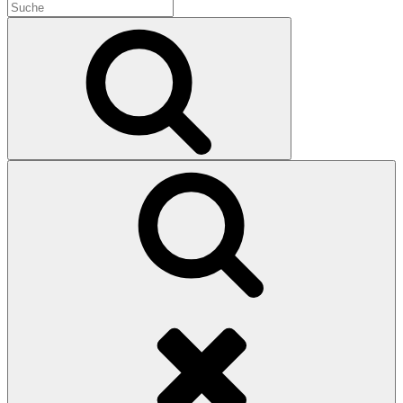
Search
for:
Search
Search