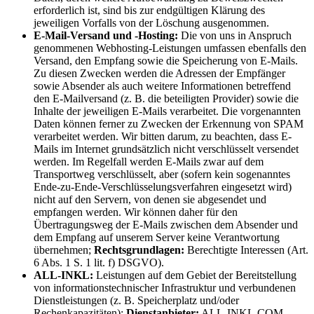
erforderlich ist, sind bis zur endgültigen Klärung des
jeweiligen Vorfalls von der Löschung ausgenommen.
E-Mail-Versand und -Hosting:
Die von uns in Anspruch
genommenen Webhosting-Leistungen umfassen ebenfalls den
Versand, den Empfang sowie die Speicherung von E-Mails.
Zu diesen Zwecken werden die Adressen der Empfänger
sowie Absender als auch weitere Informationen betreffend
den E-Mailversand (z. B. die beteiligten Provider) sowie die
Inhalte der jeweiligen E-Mails verarbeitet. Die vorgenannten
Daten können ferner zu Zwecken der Erkennung von SPAM
verarbeitet werden. Wir bitten darum, zu beachten, dass E-
Mails im Internet grundsätzlich nicht verschlüsselt versendet
werden. Im Regelfall werden E-Mails zwar auf dem
Transportweg verschlüsselt, aber (sofern kein sogenanntes
Ende-zu-Ende-Verschlüsselungsverfahren eingesetzt wird)
nicht auf den Servern, von denen sie abgesendet und
empfangen werden. Wir können daher für den
Übertragungsweg der E-Mails zwischen dem Absender und
dem Empfang auf unserem Server keine Verantwortung
übernehmen;
Rechtsgrundlagen:
Berechtigte Interessen (Art.
6 Abs. 1 S. 1 lit. f) DSGVO).
ALL-INKL:
Leistungen auf dem Gebiet der Bereitstellung
von informationstechnischer Infrastruktur und verbundenen
Dienstleistungen (z. B. Speicherplatz und/oder
Rechenkapazitäten);
Dienstanbieter:
ALL-INKL.COM –