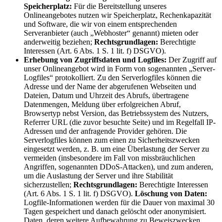
Speicherplatz:
Für die Bereitstellung unseres
Onlineangebotes nutzen wir Speicherplatz, Rechenkapazität
und Software, die wir von einem entsprechenden
Serveranbieter (auch „Webhoster“ genannt) mieten oder
anderweitig beziehen;
Rechtsgrundlagen:
Berechtigte
Interessen (Art. 6 Abs. 1 S. 1 lit. f) DSGVO).
Erhebung von Zugriffsdaten und Logfiles:
Der Zugriff auf
unser Onlineangebot wird in Form von sogenannten „Server-
Logfiles“ protokolliert. Zu den Serverlogfiles können die
Adresse und der Name der abgerufenen Webseiten und
Dateien, Datum und Uhrzeit des Abrufs, übertragene
Datenmengen, Meldung über erfolgreichen Abruf,
Browsertyp nebst Version, das Betriebssystem des Nutzers,
Referrer URL (die zuvor besuchte Seite) und im Regelfall IP-
Adressen und der anfragende Provider gehören. Die
Serverlogfiles können zum einen zu Sicherheitszwecken
eingesetzt werden, z. B. um eine Überlastung der Server zu
vermeiden (insbesondere im Fall von missbräuchlichen
Angriffen, sogenannten DDoS-Attacken), und zum anderen,
um die Auslastung der Server und ihre Stabilität
sicherzustellen;
Rechtsgrundlagen:
Berechtigte Interessen
(Art. 6 Abs. 1 S. 1 lit. f) DSGVO).
Löschung von Daten:
Logfile-Informationen werden für die Dauer von maximal 30
Tagen gespeichert und danach gelöscht oder anonymisiert.
Daten, deren weitere Aufbewahrung zu Beweiszwecken