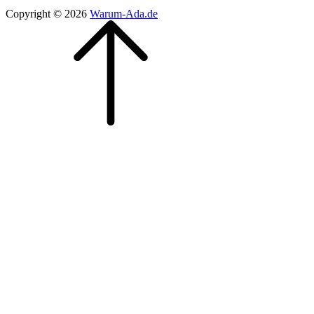
Copyright © 2026
Warum-Ada.de
Scroll
Scroll
Up
Up