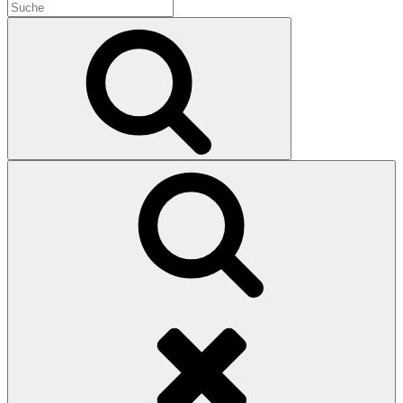
Search
for:
Search
Search