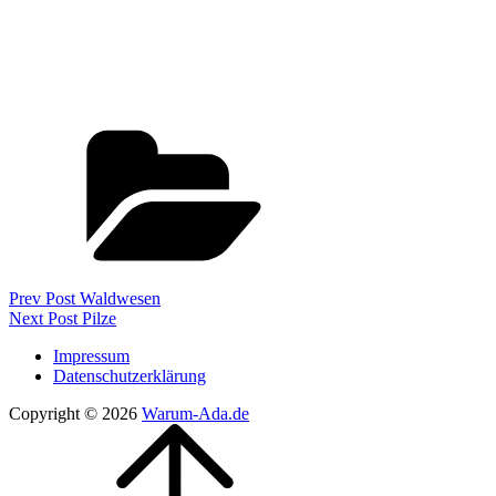
Categories
Beitragsnavigation
Previous
Prev Post
Waldwesen
Post
Next
Next Post
Pilze
Post
Impressum
Datenschutzerklärung
Copyright © 2026
Warum-Ada.de
Scroll
Scroll
Up
Up