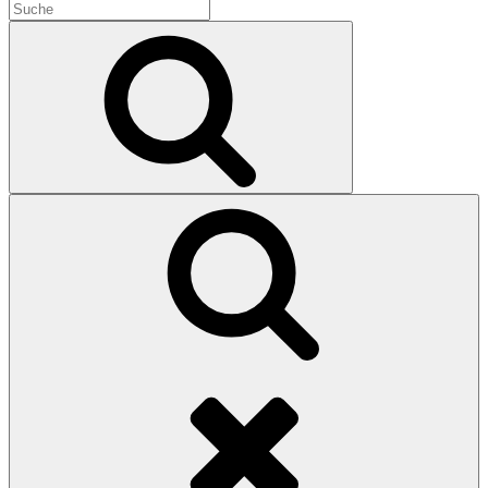
Search
for:
Search
Search